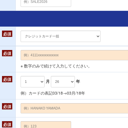
必須
必須
※ 数字のみで続けて入力してください。
必須
月
年
例）カードの表記03/18→03月/18年
必須
必須