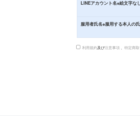
LINEアカウント名※絵文字な
服用者氏名※服用する本人の
利用規約
及び
注意事項
、
特定商取