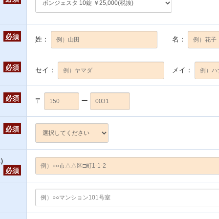
必須
姓：
名：
必須
セイ：
メイ：
必須
〒
ー
必須
地）
必須