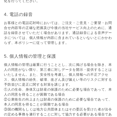
化を⾏ってください。
電話の録⾳
お客様との電話応対時においては、ご注⽂・ご意⾒・ご要望・お問
合せ内容等の正確な把握及び今後の当社サービス向上のために、通
話を録⾳させていただく場合があります。通話録⾳による⾳声デー
タについては、個⼈情報が内容に含まれているといないとにかかわ
らず、本ポリシーに従って管理します。
個⼈情報の管理と保護
個⼈情報の管理は厳重に⾏うこととし、次に掲げる場合を除き、本
⼈の同意がない限り、第三者に対しデータを開⽰・提供することは
いたしません。また、安全性を考慮し、個⼈情報への不正アクセ
ス、個⼈情報の紛失、破壊、改ざん及び漏えい等のリスクに対する
予防並びに是正に関する対策を講じます。
①⼈の⽣命、⾝体⼜は財産の保護のために必要な場合であって、本
⼈の同意を得ることが困難である場合
②公衆衛⽣の向上または財産の保護のために必要な場合であって、
本⼈の同意を得ることが困難である場合
③国の機関もしくは地⽅公共団体またはその委託を受けた者が法令
の定める事務を遂⾏することに対して協⼒する必要がある場合であ