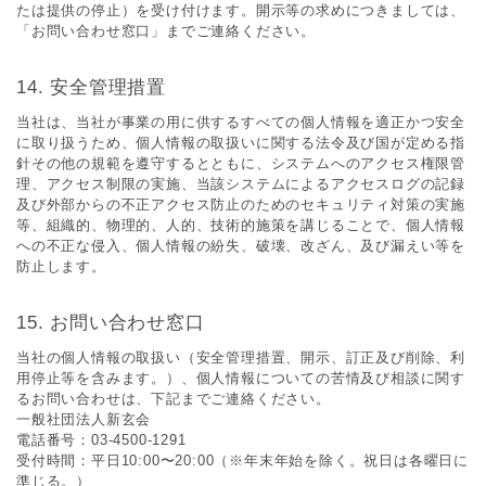
たは提供の停⽌）を受け付けます。開⽰等の求めにつきましては、
「お問い合わせ窓⼝」までご連絡ください。
安全管理措置
当社は、当社が事業の⽤に供するすべての個⼈情報を適正かつ安全
に取り扱うため、個⼈情報の取扱いに関する法令及び国が定める指
針その他の規範を遵守するとともに、システムへのアクセス権限管
理、アクセス制限の実施、当該システムによるアクセスログの記録
及び外部からの不正アクセス防⽌のためのセキュリティ対策の実施
等、組織的、物理的、⼈的、技術的施策を講じることで、個⼈情報
への不正な侵⼊、個⼈情報の紛失、破壊、改ざん、及び漏えい等を
防⽌します。
お問い合わせ窓⼝
当社の個⼈情報の取扱い（安全管理措置、開⽰、訂正及び削除、利
⽤停⽌等を含みます。）、個⼈情報についての苦情及び相談に関す
るお問い合わせは、下記までご連絡ください。
一般社団法人新玄会
電話番号：03-4500-1291
受付時間：平日10:00〜20:00（※年末年始を除く。祝日は各曜日に
準じる。）