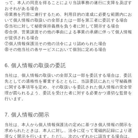
って、本⼈の同意を得ることにより当該事務の遂⾏に⽀障を及ぼす
おそれがある場合
④業務を円滑に遂⾏するため、利⽤⽬的の達成に必要な範囲内にお
いて個⼈情報の取扱いの全部または⼀部を第三者に委託する場合
⑤当社に対して秘密保持義務を負う者に対して開⽰する場合
⑥合併、営業譲渡その他の事由による事業の承継に伴って個⼈情報
が提供される場合
⑦個⼈情報保護法その他の法令により認められた場合
⑧その他当社の各サービスにおいて個別に定める場合
個⼈情報の取扱の委託
当社は、個⼈情報の取扱いの全部⼜は⼀部を委託する場合は、委託
先としての適格性を審査するとともに、当該委託にあたり守秘義務
に関する事項等を定め、その取扱いを委託された個⼈情報の安全管
理が図られるよう、委託を受けた者に対する必要かつ適切な監督を
⾏います。
個⼈情報の開⽰
当社は、本⼈から個⼈情報保護法の定めに基づき個⼈情報の開⽰を
求められたときは、本⼈に対し、法令に従って電磁的記録により遅
滞なく開⽰を⾏います。ただし、次のいずれかに該当する場合は、