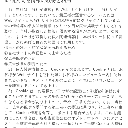
個⼈関連情報の取得と利⽤
（1） 当社は、当社が運営する Web サイト（以下、「当社サイ
ト」といいます。）において、第三者の運営するツールまたは
Web サイトから当社サイトに訪れ得る前にクリックされている広
告の情報等の個⼈関連情報（クリック⽇や広告掲載サイトなど）を
取得し、当社が取得した情報と照合する場合がございます。なお、
これにより当社が取得した個⼈関連情報は、本ポリシーに従って管
理し、次に掲げる⽬的の範囲内で利⽤します。
①当社の利⽤・訪問状況を分析するため
②当社サイトの利便性を向上するため
③広告配信のため
④広告効果の測定のため
（2） 個⼈関連情報には、Cookie が含まれます。Cookie とは、お
客様が Web サイトを訪れた際にお客様のコンピューター内に記録
される⼩さなテキストファイルのことで、それによりコンピュータ
ーを識別することができます。
（3） Cookie は、お客様のブラウザの設定により機能を無効にす
ることができますが、その場合に当社からのサービスが⼀部受けら
れなくなる場合がありますので、予めご了承ください。なお、当社
は、広告の配信を委託する第三者への委託に基づき、第三者を経由
して、Cookie 情報を保存し、参照する場合があります。これを無
効にしたい場合は、各広告配信会社のオプトアウトページにアクセ
スし、当該広告配信会社の指⽰・⼿順に従って当該 Cookie の無効