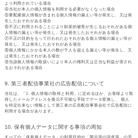
より利⽤されている場合
④当社が本⼈の個⼈情報を利⽤する必要がなくなった場合
⑤要配慮個⼈情報が含まれる個⼈情報の漏えい等が発⽣し、⼜は発
⽣したおそれがある場合
⑥不正に利⽤されることにより財産的被害が⽣じるおそれがある個
⼈情報の漏えい等が発⽣し、⼜は発⽣したおそれがある場合
⑦不正の⽬的をもって⾏われたおそれがある個⼈情報の漏えい等が
発⽣し、⼜は発⽣したおそれがある場合
⑧個⼈情報にかかる本⼈の数が千⼈を超える漏えい等が発⽣し、⼜
は発⽣したおそれがある場合
⑨当該個⼈情報の取扱いにより本⼈の権利⼜は正当な利益が害され
るおそれがある場合
第三者配信事業社の広告配信について
当社は、「1. 個⼈情報の取得と利⽤」に定めるほか、お客様より取
得したメールアドレスを復元不可能な⼿段でデータ変換し、 個⼈
を特定出来ない情報として第三者の広告配信事業会社で広告配信に
利⽤する場合があります。
保有個⼈データに関する事項の周知
すべての「保有個⼈データ」の利⽤⽬的や「開⽰等の請求等」の⼿