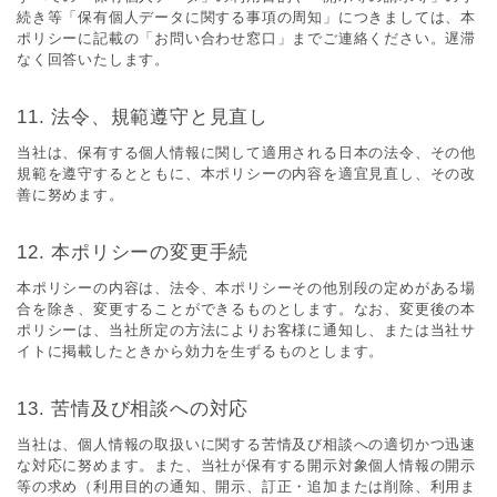
続き等「保有個⼈データに関する事項の周知」につきましては、本
ポリシーに記載の「お問い合わせ窓⼝」までご連絡ください。遅滞
なく回答いたします。
法令、規範遵守と⾒直し
当社は、保有する個⼈情報に関して適⽤される⽇本の法令、その他
規範を遵守するとともに、本ポリシーの内容を適宜⾒直し、その改
善に努めます。
本ポリシーの変更⼿続
本ポリシーの内容は、法令、本ポリシーその他別段の定めがある場
合を除き、変更することができるものとします。なお、変更後の本
ポリシーは、当社所定の⽅法によりお客様に通知し、または当社サ
イトに掲載したときから効⼒を⽣ずるものとします。
苦情及び相談への対応
当社は、個⼈情報の取扱いに関する苦情及び相談への適切かつ迅速
な対応に努めます。また、当社が保有する開⽰対象個⼈情報の開⽰
等の求め（利⽤⽬的の通知、開⽰、訂正・追加または削除、利⽤ま