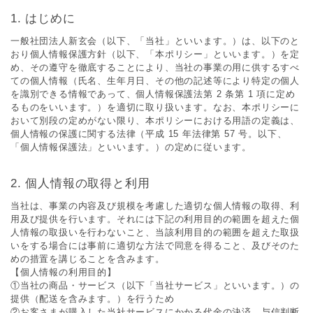
はじめに
一般社団法人新玄会（以下、「当社」といいます。）は、以下のと
おり個⼈情報保護⽅針（以下、「本ポリシー」といいます。）を定
め、その遵守を徹底することにより、当社の事業の⽤に供するすべ
ての個⼈情報（⽒名、⽣年⽉⽇、その他の記述等により特定の個⼈
を識別できる情報であって、個⼈情報保護法第 2 条第 1 項に定め
るものをいいます。）を適切に取り扱います。なお、本ポリシーに
おいて別段の定めがない限り、本ポリシーにおける⽤語の定義は、
個⼈情報の保護に関する法律（平成 15 年法律第 57 号。以下、
「個⼈情報保護法」といいます。）の定めに従います。
個⼈情報の取得と利⽤
当社は、事業の内容及び規模を考慮した適切な個⼈情報の取得、利
⽤及び提供を⾏います。それには下記の利⽤⽬的の範囲を超えた個
⼈情報の取扱いを⾏わないこと、当該利⽤⽬的の範囲を超えた取扱
いをする場合には事前に適切な⽅法で同意を得ること、及びそのた
めの措置を講じることを含みます。
【個⼈情報の利⽤⽬的】
①当社の商品・サービス（以下「当社サービス」といいます。）の
提供（配送を含みます。）を⾏うため
②お客さまが購⼊した当社サービスにかかる代⾦の決済、与信判断