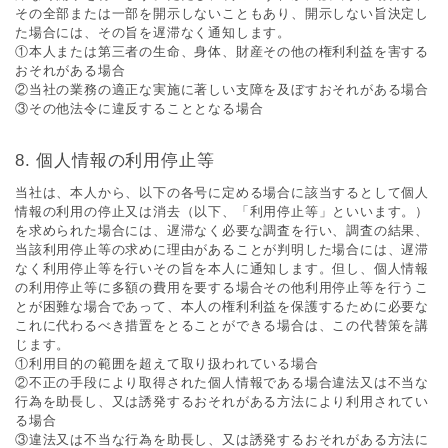
その全部または⼀部を開⽰しないこともあり、開⽰しない旨決定し
た場合には、その旨を遅滞なく通知します。
①本⼈または第三者の⽣命、⾝体、財産その他の権利利益を害する
おそれがある場合
②当社の業務の適正な実施に著しい⽀障を及ぼすおそれがある場合
③その他法令に違反することとなる場合
個⼈情報の利⽤停⽌等
当社は、本⼈から、以下の各号に定める場合に該当するとして個⼈
情報の利⽤の停⽌⼜は消去（以下、「利⽤停⽌等」といいます。）
を求められた場合には、遅滞なく必要な調査を⾏い、調査の結果、
当該利⽤停⽌等の求めに理由があることが判明した場合には、遅滞
なく利⽤停⽌等を⾏いその旨を本⼈に通知します。但し、個⼈情報
の利⽤停⽌等に多額の費⽤を要する場合その他利⽤停⽌等を⾏うこ
とが困難な場合であって、本⼈の権利利益を保護するために必要な
これに代わるべき措置をとることができる場合は、この代替策を講
じます。
①利⽤⽬的の範囲を超えて取り扱われている場合
②不正の⼿段により取得された個⼈情報である場合違法⼜は不当な
⾏為を助⻑し、⼜は誘発するおそれがある⽅法により利⽤されてい
る場合
③違法⼜は不当な⾏為を助⻑し、⼜は誘発するおそれがある⽅法に