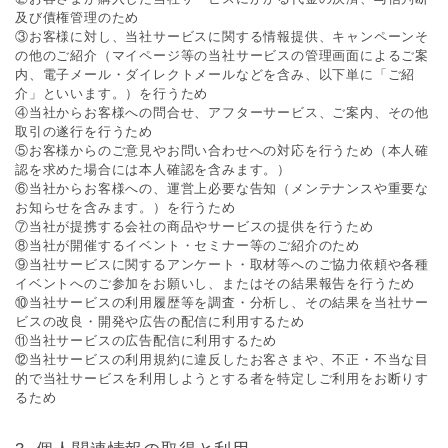
及び債権管理のため
③お客様に対し、当社サービスに関する情報提供、キャンペーンそ
の他のご紹介（マイページ等の当社サービスの管理画⾯によるご案
内、電⼦メール・ダイレクトメールなどを含み、以下単に「ご紹
介」といいます。）を⾏うため
④当社からお客様への問合せ、アフターサービス、ご案内、その他
取引の遂⾏を⾏うため
⑤お客様からのご意⾒やお問い合わせへの対応を⾏うため（本⼈確
認を求めた場合には本⼈確認を含みます。）
⑥当社からお客様への、運営上必要な告知（メンテナンスや重要な
お知らせを含みます。）を⾏うため
⑦当社が提携する会社の商品やサービスの提供を⾏うため
⑧当社が開催するイベント・セミナー等のご紹介のため
⑨当社サービスに関するアンケート・取材等へのご協⼒依頼や各種
イベントへのご参加をお願いし、またはその結果報告を⾏うため
⑩当社サービスの利⽤履歴等を調査・分析し、その結果を当社サー
ビスの改良・開発や広告の配信に利⽤するため
⑪当社サービスの広告配信に利⽤するため
⑫当社サービスの利⽤規約に違反したお客さまや、不正・不当な⽬
的で当社サービスを利⽤しようとする者を特定しご利⽤をお断りす
るため