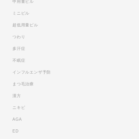
中用量ピル
ミニピル
超低用量ピル
つわり
多汗症
不眠症
インフルエンザ予防
まつ毛治療
漢方
ニキビ
AGA
ED