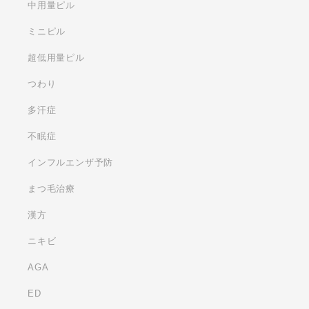
中用量ピル
ミニピル
超低用量ピル
つわり
多汗症
不眠症
インフルエンザ予防
まつ毛治療
漢方
ニキビ
AGA
ED