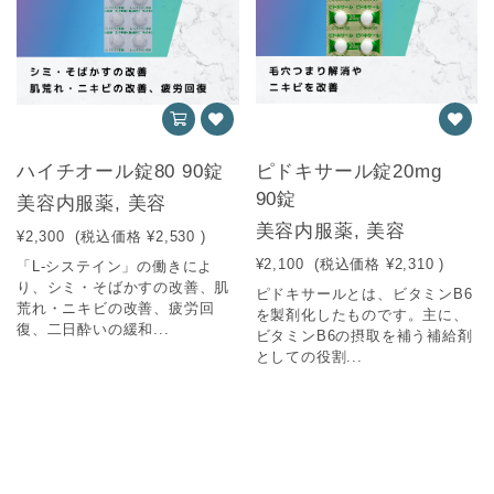
ハイチオール錠80 90錠
ピドキサール錠20mg
90錠
美容内服薬, 美容
美容内服薬, 美容
¥2,300
(税込価格
¥2,530
)
¥2,100
(税込価格
¥2,310
)
「L-システイン」の働きによ
り、シミ・そばかすの改善、肌
ピドキサールとは、ビタミンB6
荒れ・ニキビの改善、疲労回
を製剤化したものです。主に、
復、二日酔いの緩和...
ビタミンB6の摂取を補う補給剤
としての役割...