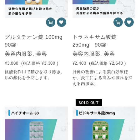
グルタチオン錠 100mg
トラネキサム酸錠
90錠
250mg 90錠
美容内服薬, 美容
美容内服薬, 美容
¥3,000
(税込価格
¥3,300
)
¥2,400
(税込価格
¥2,640
)
抗酸化作用で錆びを取り除き、
肝斑の改善による美白効果ほ
肌の酸化を予防します。
か、炎症による痛みや腫れを抑
える内服薬。
SOLD OUT