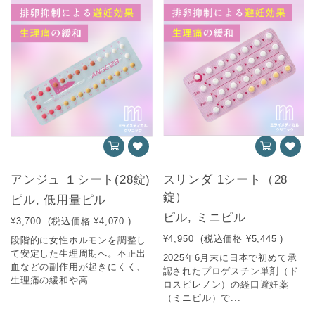
アンジュ １シート(28錠)
スリンダ 1シート（28
錠）
ピル, 低用量ピル
ピル, ミニピル
¥3,700
(税込価格
¥4,070
)
¥4,950
(税込価格
¥5,445
)
段階的に女性ホルモンを調整し
て安定した生理周期へ。不正出
2025年6月末に日本で初めて承
血などの副作用が起きにくく、
認されたプロゲスチン単剤（ド
生理痛の緩和や高...
ロスピレノン）の経口避妊薬
（ミニピル）で...