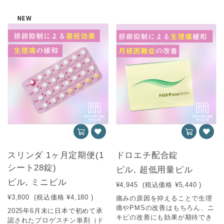
NEW
スリンダ 1ヶ月定期便(1
ドロエチ配合錠
シート28錠)
ピル, 超低用量ピル
ピル, ミニピル
¥4,945
(税込価格
¥5,440
)
¥3,800
(税込価格
¥4,180
)
痛みの原因を抑えることで生理
痛やPMSの改善はもちろん、ニ
2025年6月末に日本で初めて承
キビの改善にも効果が期待でき
認されたプロゲスチン単剤（ド