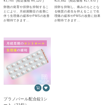
¥3,745
(税込価格
¥4,120
)
¥15,882
(税込価格
¥17,470
)
卵胞の発育や排卵を抑制するこ
排卵を抑制し、痛みのもととな
とにより、月経困難症の改善に
る物質の産生を抑えることで生
伴う生理痛の緩和やPMSの改善
理痛の緩和やPMSの改善に効果
が期待できます...
が期待できます...
プラノバール配合錠1シ
ート（21錠）