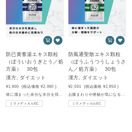
防已黄耆湯エキス顆粒
防風通聖散エキス顆粒
（ぼういおうぎとう／処
（ぼうふうつうしょうさ
方薬） 30包
ん／処方薬） 30包
漢方, ダイエット
漢方, ダイエット
¥1,900
(税込価格
¥2,090
)
¥2,591
(税込価格
¥2,850
)
体に溜まった余分な水分を排出！ 体のむくみを改善し、引き締め効果が期待できる漢方薬です。
お腹まわりや便秘が気になる方に。18種類の生薬が体に溜まった脂肪を分解・燃焼をサポートする漢方薬です。
ミラメディカルEC
ミラメディカルEC