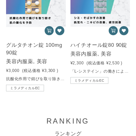
グルタチオン錠 100mg
ハイチオール錠80 90錠
90錠
美容内服薬, 美容
美容内服薬, 美容
¥2,300
(税込価格
¥2,530
)
¥3,000
(税込価格
¥3,300
)
「L-システイン」の働きにより、シミ・そばかすの改善、肌荒れ・ニキビの改善、疲労回復、二日酔いの緩和、蕁麻疹・湿疹の改善、放射線障害による白血球減少の抑制。
抗酸化作用で錆びを取り除き、肌の酸化を予防します。
ミラメディカルEC
ミラメディカルEC
RANKING
ランキング