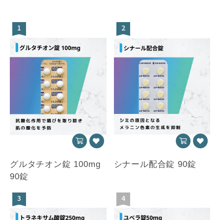
1
2
グルタチオン錠 100mg
シナール配合錠 90錠
90錠
3
4