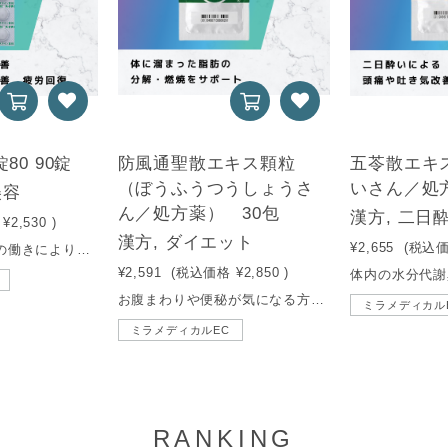
80 90錠
防風通聖散エキス顆粒
五苓散エキ
（ぼうふうつうしょうさ
いさん／処
美容
ん／処方薬） 30包
漢方, 二日
¥2,530
)
漢方, ダイエット
¥2,655
(税込
「L-システイン」の働きにより、シミ・そばかすの改善、肌荒れ・ニキビの改善、疲労回復、二日酔いの緩和、蕁麻疹・湿疹の改善、放射線障害による白血球減少の抑制。
¥2,591
(税込価格
¥2,850
)
お腹まわりや便秘が気になる方に。18種類の生薬が体に溜まった脂肪を分解・燃焼をサポートする漢方薬です。
ミラメディカル
ミラメディカルEC
RANKING