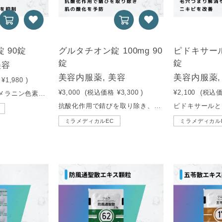
 90錠
グルタチオン錠 100mg 90
ピドキサール
錠
錠
美容
美容内服薬, 美容
美容内服薬,
¥1,980
)
¥3,000
(税込価格
¥3,300
)
¥2,100
(税込
シミの原因となるメラニン色素の生成を抑え、コラーゲンを生成する働きから、美容目的で多く使用されるビタミン剤。
抗酸化作用で錆びを取り除き、肌の酸化を予防します。
ミラメディカルEC
ミラメディカル