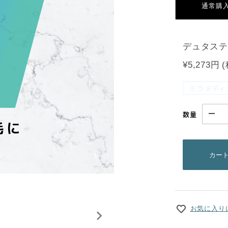
通常購
デュタステ
¥5,273円
ミラメディ
数量
カー
お気に入り