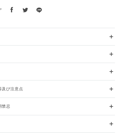
ア
等及び注意点
用禁忌