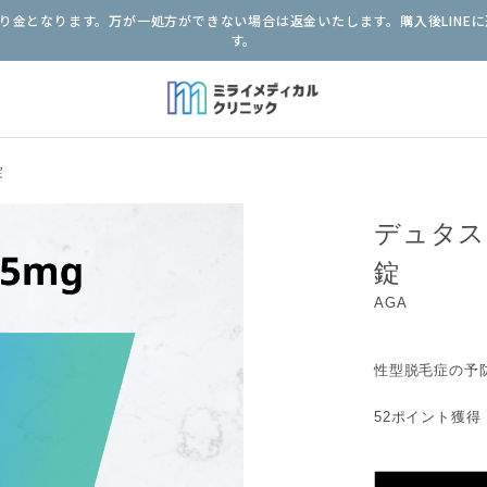
金となります。万が一処方ができない場合は返金いたします。購入後LINEに
す。
錠
デュタス
錠
AGA
性型脱毛症の予
52ポイント獲得