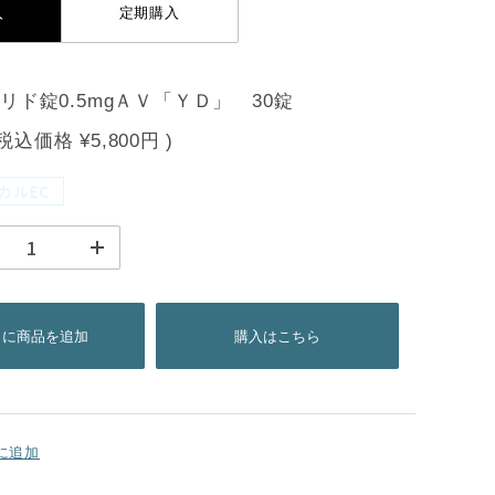
入
定期購入
リド錠0.5mgＡＶ「ＹＤ」 30錠
(税込価格
¥5,800円
)
カルEC
トに商品を追加
購入はこちら
に追加