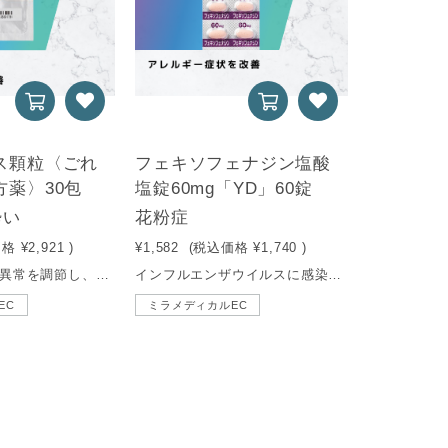
ス顆粒〈ごれ
フェキソフェナジン塩酸
方薬〉30包
塩錠60mg「YD」60錠
酔い
花粉症
価格
¥2,921
)
¥1,582
(税込価格
¥1,740
)
体内の水分代謝異常を調節し、二日酔いによる頭痛や吐き気、むくみなどを改善。
インフルエンザウイルスに感染した細胞からウイルスが遊離するのを阻害することによりウイルスの増殖を抑えます。
EC
ミラメディカルEC