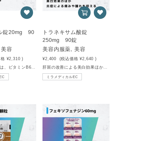
錠20mg 90
トラネキサム酸錠
250mg 90錠
 美容
美容内服薬, 美容
価格
¥2,310
)
¥2,400
(税込価格
¥2,640
)
ピドキサールとは、ビタミンB6を製剤化したものです。主に、ビタミンB6の摂取を補う補給剤としての役割を果たします。「毛穴つまり解消」や「ニキビ改善」の効果を期待できます。
肝斑の改善による美白効果ほか、炎症による痛みや腫れを抑える内服薬。
EC
ミラメディカルEC