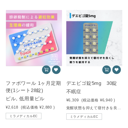
ファボワール 1ヶ月定期
デエビゴ錠5mg 30錠
便(1シート28錠)
不眠症
ピル, 低用量ピル
¥6,309
(税込価格
¥6,940
)
¥2,618
(税込価格
¥2,880
)
覚醒状態を抑えて寝付きを良くし、眠りを維持する内服薬です。
ミラメディカルEC
ミラメディカルEC