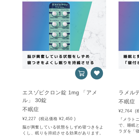
エスゾピクロン錠 1mg 「アメ
ラメルテ
ル」 30錠
不眠症
不眠症
¥2,764
(
¥2,227
(税込価格
¥2,450
)
『メラト
で、睡眠
脳が興奮している状態をしずめ寝つきをよ
ラダを「寝
くし、眠りを持続させる効果があります。