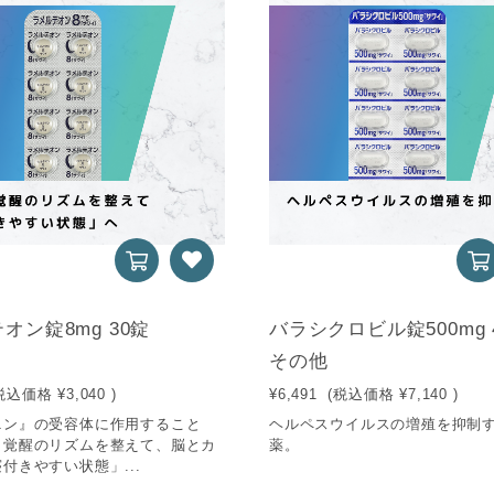
オン錠8mg 30錠
バラシクロビル錠500mg 
その他
税込価格
¥3,040
)
¥6,491
(税込価格
¥7,140
)
ニン』の受容体に作用すること
ヘルペスウイルスの増殖を抑制
と覚醒のリズムを整えて、脳とカ
薬。
付きやすい状態」...