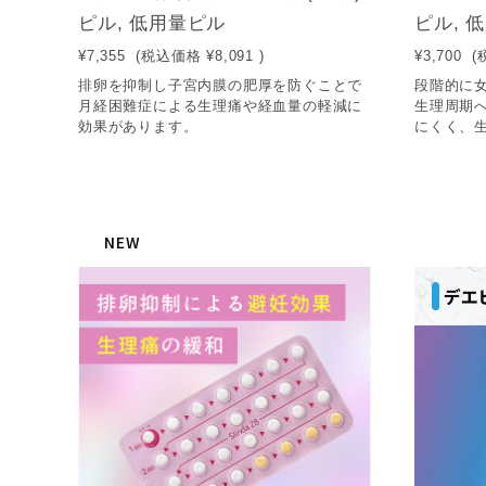
ピル, 低用量ピル
ピル, 
¥7,355
(税込価格
¥8,091
)
¥3,700
(
排卵を抑制し子宮内膜の肥厚を防ぐことで
段階的に
月経困難症による生理痛や経血量の軽減に
生理周期
効果があります。
にくく、生
NEW