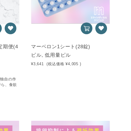
定期便(4
マーベロン1シート(28錠)
ピル, 低用量ピル
¥3,641
(税込価格
¥4,005
)
る独自の作
がら、食欲