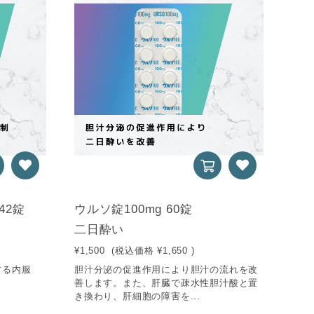
42錠
ウルソ錠100mg 60錠
二日酔い
¥1,500
(税込価格
¥1,650
)
する内服
胆汁分泌の促進作用により胆汁の流れを改
善します。また、肝臓で疎水性胆汁酸と置
き換わり、肝細胞の障害を...